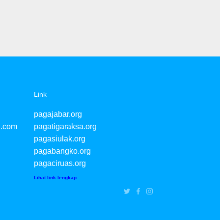
Link
pagajabar.org
l.com
pagatigaraksa.org
pagasiulak.org
pagabangko.org
pagaciruas.org
Lihat link lengkap