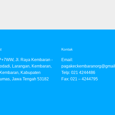
t
Kontak
+7WW, Jl. Raya Kembaran -
Email:
odadi, Larangan, Kembaran,
pagakeckembaranorg@gmai
 Kembaran, Kabupaten
Telp: 021 4244486
umas, Jawa Tengah 53182
Fax: 021 – 4244795