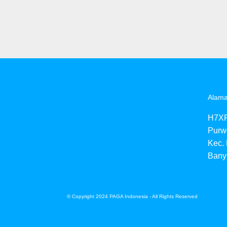
Alama
H7XP
Purw
Kec.
Bany
© Copyright 2024 PAGA Indonesia - All Rights Reserved